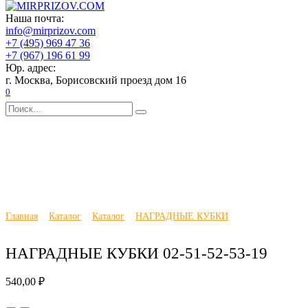
Перейти
Главная
Наша почта:
к
Каталог
info@mirprizov.com
содержанию
О компании
+7 (495) 969 47 36
Доставка и оплата
+7 (967) 196 61 99
Галерея
Юр. адрес:
Отзывы
г. Москва, Борисовский проезд дом 16
Новости
0
Контакты
Search
for:
Главная
Каталог
Каталог
НАГРАДНЫЕ КУБКИ
НАГРАДНЫЕ КУБКИ 02-51-52-53-19
540,00
₽