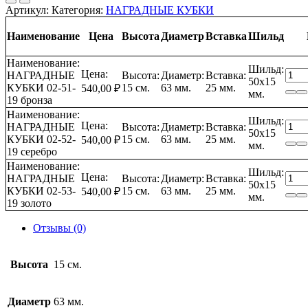
Артикул:
Категория:
НАГРАДНЫЕ КУБКИ
Наименование
Цена
Высота
Диаметр
Вставка
Шильд
Наименование:
Шильд:
Коли
Цена:
НАГРАДНЫЕ
Высота:
Диаметр:
Вставка:
50х15
това
КУБКИ 02-51-
15 см.
63 мм.
25 мм.
540,00
₽
мм.
НАГ
19 бронза
КУБ
Наименование:
Шильд:
02-
Коли
Цена:
НАГРАДНЫЕ
Высота:
Диаметр:
Вставка:
50х15
51-
това
КУБКИ 02-52-
15 см.
63 мм.
25 мм.
540,00
₽
мм.
52-
НАГ
19 серебро
53-
КУБ
Наименование:
Шильд:
19
02-
Коли
Цена:
НАГРАДНЫЕ
Высота:
Диаметр:
Вставка:
50х15
51-
това
КУБКИ 02-53-
15 см.
63 мм.
25 мм.
540,00
₽
мм.
52-
НАГ
19 золото
53-
КУБ
19
02-
Отзывы (0)
51-
52-
53-
Высота
15 см.
19
Диаметр
63 мм.