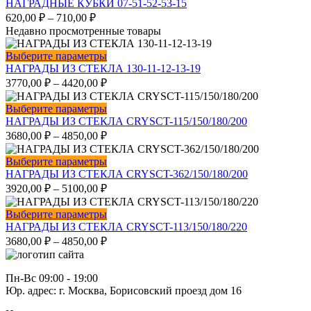
товар
НАГРАДНЫЕ КУБКИ 07-51-52-53-15
товара.
можно
имеет
620,00
₽
–
710,00
₽
выбрать
несколько
Недавно просмотренные товары
на
вариаций.
странице
Опции
Этот
Выберите параметры
товара.
можно
товар
НАГРАДЫ ИЗ СТЕКЛА 130-11-12-13-19
выбрать
имеет
3770,00
₽
–
4420,00
₽
на
несколько
странице
вариаций.
Этот
Выберите параметры
товара.
Опции
товар
НАГРАДЫ ИЗ СТЕКЛА CRYSCT-115/150/180/200
можно
имеет
3680,00
₽
–
4850,00
₽
выбрать
несколько
на
вариаций.
Этот
Выберите параметры
странице
Опции
товар
НАГРАДЫ ИЗ СТЕКЛА CRYSCT-362/150/180/200
товара.
можно
имеет
3920,00
₽
–
5100,00
₽
выбрать
несколько
на
вариаций.
Этот
Выберите параметры
странице
Опции
товар
НАГРАДЫ ИЗ СТЕКЛА CRYSCT-113/150/180/220
товара.
можно
имеет
3680,00
₽
–
4850,00
₽
выбрать
несколько
на
вариаций.
странице
Опции
Пн-Вс 09:00 - 19:00
товара.
можно
Юр. адрес: г. Москва, Борисовский проезд дом 16
выбрать