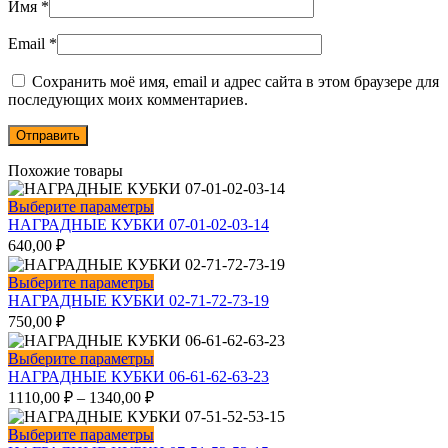
Имя
*
Email
*
Сохранить моё имя, email и адрес сайта в этом браузере для
последующих моих комментариев.
Похожие товары
Этот
Выберите параметры
товар
НАГРАДНЫЕ КУБКИ 07-01-02-03-14
имеет
640,00
₽
несколько
вариаций.
Этот
Выберите параметры
Опции
товар
НАГРАДНЫЕ КУБКИ 02-71-72-73-19
можно
имеет
750,00
₽
выбрать
несколько
на
вариаций.
Этот
Выберите параметры
странице
Опции
товар
НАГРАДНЫЕ КУБКИ 06-61-62-63-23
товара.
можно
имеет
1110,00
₽
–
1340,00
₽
выбрать
несколько
на
вариаций.
Этот
Выберите параметры
странице
Опции