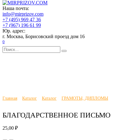
Перейти
Главная
Наша почта:
к
Каталог
info@mirprizov.com
содержанию
О компании
+7 (495) 969 47 36
Доставка и оплата
+7 (967) 196 61 99
Галерея
Юр. адрес:
Отзывы
г. Москва, Борисовский проезд дом 16
Новости
0
Контакты
Search
for:
Главная
Каталог
Каталог
ГРАМОТЫ, ДИПЛОМЫ
БЛАГОДАРСТВЕННОЕ ПИСЬМО
25,00
₽