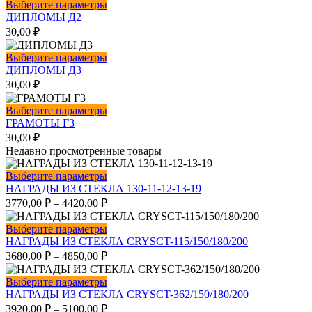
вариаций.
Этот
Выберите параметры
Опции
товар
ДИПЛОМЫ Д2
можно
имеет
30,00
₽
выбрать
несколько
на
вариаций.
Этот
Выберите параметры
странице
Опции
товар
ДИПЛОМЫ Д3
товара.
можно
имеет
30,00
₽
выбрать
несколько
на
вариаций.
Этот
Выберите параметры
странице
Опции
товар
ГРАМОТЫ Г3
товара.
можно
имеет
30,00
₽
выбрать
несколько
Недавно просмотренные товары
на
вариаций.
странице
Опции
Этот
Выберите параметры
товара.
можно
товар
НАГРАДЫ ИЗ СТЕКЛА 130-11-12-13-19
выбрать
имеет
3770,00
₽
–
4420,00
₽
на
несколько
странице
вариаций.
Этот
Выберите параметры
товара.
Опции
товар
НАГРАДЫ ИЗ СТЕКЛА CRYSCT-115/150/180/200
можно
имеет
3680,00
₽
–
4850,00
₽
выбрать
несколько
на
вариаций.
Этот
Выберите параметры
странице
Опции
товар
НАГРАДЫ ИЗ СТЕКЛА CRYSCT-362/150/180/200
товара.
можно
имеет
3920,00
₽
–
5100,00
₽