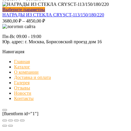
выбрать
несколько
на
вариаций.
Этот
Выберите параметры
странице
Опции
товар
НАГРАДЫ ИЗ СТЕКЛА CRYSCT-113/150/180/220
товара.
можно
имеет
3680,00
₽
–
4850,00
₽
выбрать
несколько
на
вариаций.
странице
Опции
Пн-Вс 09:00 - 19:00
товара.
можно
Юр. адрес: г. Москва, Борисовский проезд дом 16
выбрать
на
Навигация
странице
Главная
товара.
Каталог
О компании
Доставка и оплата
Галерея
Отзывы
Новости
Контакты
[fluentform id="1"]