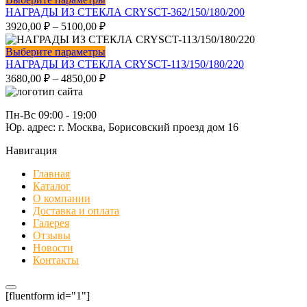
странице
Опции
товар
НАГРАДЫ ИЗ СТЕКЛА CRYSCT-362/150/180/200
товара.
можно
имеет
3920,00
₽
–
5100,00
₽
выбрать
несколько
на
вариаций.
Этот
Выберите параметры
странице
Опции
товар
НАГРАДЫ ИЗ СТЕКЛА CRYSCT-113/150/180/220
товара.
можно
имеет
3680,00
₽
–
4850,00
₽
выбрать
несколько
на
вариаций.
странице
Опции
Пн-Вс 09:00 - 19:00
товара.
можно
Юр. адрес: г. Москва, Борисовский проезд дом 16
выбрать
на
Навигация
странице
Главная
товара.
Каталог
О компании
Доставка и оплата
Галерея
Отзывы
Новости
Контакты
[fluentform id="1"]