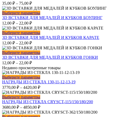
имеет
35,00
₽
–
75,00
₽
несколько
вариаций.
Этот
Выберите параметры
Опции
товар
3D ВСТАВКИ ДЛЯ МЕДАЛЕЙ И КУБКОВ БОУЛИНГ
можно
имеет
12,00
₽
–
22,00
₽
выбрать
несколько
на
вариаций.
Этот
Выберите параметры
странице
Опции
товар
3D ВСТАВКИ ДЛЯ МЕДАЛЕЙ И КУБКОВ КАРАТЕ
товара.
можно
имеет
12,00
₽
–
22,00
₽
выбрать
несколько
на
вариаций.
Этот
Выберите параметры
странице
Опции
товар
3D ВСТАВКИ ДЛЯ МЕДАЛЕЙ И КУБКОВ ГОНКИ
товара.
можно
имеет
12,00
₽
–
22,00
₽
выбрать
несколько
Недавно просмотренные товары
на
вариаций.
странице
Опции
Этот
Выберите параметры
товара.
можно
товар
НАГРАДЫ ИЗ СТЕКЛА 130-11-12-13-19
выбрать
имеет
3770,00
₽
–
4420,00
₽
на
несколько
странице
вариаций.
Этот
Выберите параметры
товара.
Опции
товар
НАГРАДЫ ИЗ СТЕКЛА CRYSCT-115/150/180/200
можно
имеет
3680,00
₽
–
4850,00
₽
выбрать
несколько
на
вариаций.
Этот
Выберите параметры