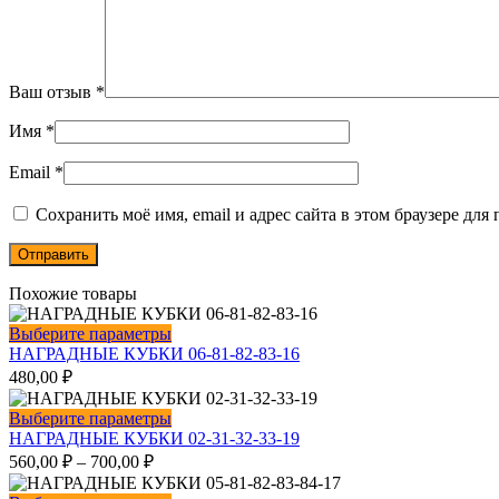
Ваш отзыв
*
Имя
*
Email
*
Сохранить моё имя, email и адрес сайта в этом браузере д
Похожие товары
Этот
Выберите параметры
товар
НАГРАДНЫЕ КУБКИ 06-81-82-83-16
имеет
480,00
₽
несколько
вариаций.
Этот
Выберите параметры
Опции
товар
НАГРАДНЫЕ КУБКИ 02-31-32-33-19
можно
имеет
560,00
₽
–
700,00
₽
выбрать
несколько
на
вариаций.