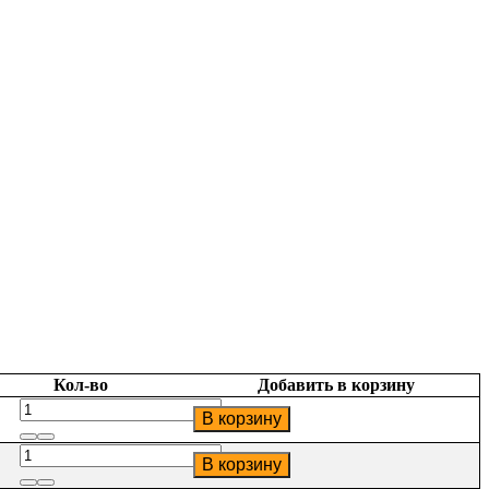
Кол-во
Добавить в корзину
Количество
В корзину
товара
НАГРАДНЫЕ
Количество
В корзину
КУБКИ
товара
39-