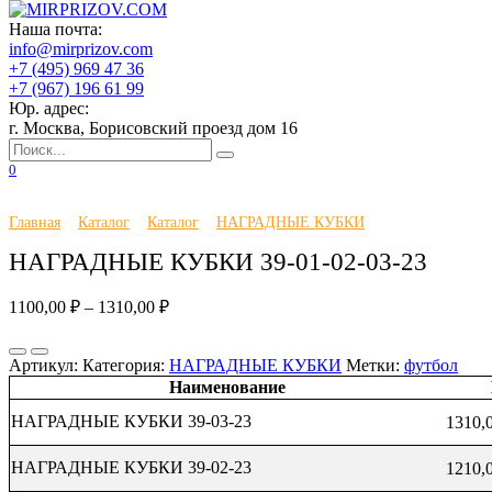
Перейти
Главная
Наша почта:
к
Каталог
info@mirprizov.com
содержанию
О компании
+7 (495) 969 47 36
Доставка и оплата
+7 (967) 196 61 99
Галерея
Юр. адрес:
Отзывы
г. Москва, Борисовский проезд дом 16
Новости
Search
Контакты
for:
0
Главная
Каталог
Каталог
НАГРАДНЫЕ КУБКИ
НАГРАДНЫЕ КУБКИ 39-01-02-03-23
1100,00
₽
–
1310,00
₽
Артикул:
Категория:
НАГРАДНЫЕ КУБКИ
Метки:
футбол
Наименование
НАГРАДНЫЕ КУБКИ 39-03-23
1310,
НАГРАДНЫЕ КУБКИ 39-02-23
1210,