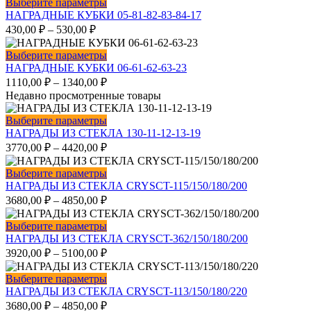
Этот
Выберите параметры
странице
Опции
товар
НАГРАДНЫЕ КУБКИ 05-81-82-83-84-17
товара.
можно
имеет
430,00
₽
–
530,00
₽
выбрать
несколько
на
вариаций.
Этот
Выберите параметры
странице
Опции
товар
НАГРАДНЫЕ КУБКИ 06-61-62-63-23
товара.
можно
имеет
1110,00
₽
–
1340,00
₽
выбрать
несколько
Недавно просмотренные товары
на
вариаций.
странице
Опции
Этот
Выберите параметры
товара.
можно
товар
НАГРАДЫ ИЗ СТЕКЛА 130-11-12-13-19
выбрать
имеет
3770,00
₽
–
4420,00
₽
на
несколько
странице
вариаций.
Этот
Выберите параметры
товара.
Опции
товар
НАГРАДЫ ИЗ СТЕКЛА CRYSCT-115/150/180/200
можно
имеет
3680,00
₽
–
4850,00
₽
выбрать
несколько
на
вариаций.
Этот
Выберите параметры
странице
Опции
товар
НАГРАДЫ ИЗ СТЕКЛА CRYSCT-362/150/180/200
товара.
можно
имеет
3920,00
₽
–
5100,00
₽
выбрать
несколько
на
вариаций.
Этот
Выберите параметры
странице
Опции
товар
НАГРАДЫ ИЗ СТЕКЛА CRYSCT-113/150/180/220
товара.
можно
имеет
3680,00
₽
–
4850,00
₽