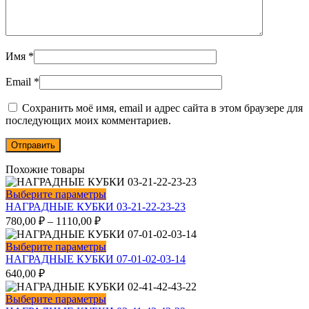
Имя
*
Email
*
Сохранить моё имя, email и адрес сайта в этом браузере для
последующих моих комментариев.
Похожие товары
Этот
Выберите параметры
товар
НАГРАДНЫЕ КУБКИ 03-21-22-23-23
имеет
780,00
₽
–
1110,00
₽
несколько
вариаций.
Этот
Выберите параметры
Опции
товар
НАГРАДНЫЕ КУБКИ 07-01-02-03-14
можно
имеет
640,00
₽
выбрать
несколько
на
вариаций.
Этот
Выберите параметры
странице
Опции