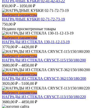
товар
НАГРАДНЫЕ КУБКИ 02-41-42-43-22
товара.
можно
имеет
850,00
₽
–
1050,00
₽
выбрать
несколько
на
вариаций.
Этот
Выберите параметры
странице
Опции
товар
НАГРАДНЫЕ КУБКИ 02-71-72-73-19
товара.
можно
имеет
750,00
₽
выбрать
несколько
Недавно просмотренные товары
на
вариаций.
странице
Опции
Этот
Выберите параметры
товара.
можно
товар
НАГРАДЫ ИЗ СТЕКЛА 130-11-12-13-19
выбрать
имеет
3770,00
₽
–
4420,00
₽
на
несколько
странице
вариаций.
Этот
Выберите параметры
товара.
Опции
товар
НАГРАДЫ ИЗ СТЕКЛА CRYSCT-115/150/180/200
можно
имеет
3680,00
₽
–
4850,00
₽
выбрать
несколько
на
вариаций.
Этот
Выберите параметры
странице
Опции
товар
НАГРАДЫ ИЗ СТЕКЛА CRYSCT-362/150/180/200
товара.
можно
имеет
3920,00
₽
–
5100,00
₽
выбрать
несколько
на
вариаций.
Этот
Выберите параметры
странице
Опции
товар
НАГРАДЫ ИЗ СТЕКЛА CRYSCT-113/150/180/220
товара.
можно
имеет
3680,00
₽
–
4850,00
₽
выбрать
несколько