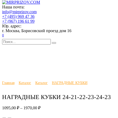
Перейти
Главная
Наша почта:
к
Каталог
info@mirprizov.com
содержанию
О компании
+7 (495) 969 47 36
Доставка и оплата
+7 (967) 196 61 99
Галерея
Юр. адрес:
Отзывы
г. Москва, Борисовский проезд дом 16
Новости
0
Контакты
Search
for:
Главная
Каталог
Каталог
НАГРАДНЫЕ КУБКИ
НАГРАДНЫЕ КУБКИ 24-21-22-23-24-23
1095,00
₽
–
1970,00
₽