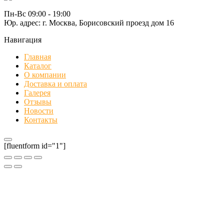
на
вариаций.
странице
Опции
Пн-Вс 09:00 - 19:00
товара.
можно
Юр. адрес: г. Москва, Борисовский проезд дом 16
выбрать
на
Навигация
странице
Главная
товара.
Каталог
О компании
Доставка и оплата
Галерея
Отзывы
Новости
Контакты
[fluentform id="1"]