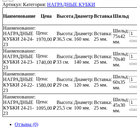
Артикул:
Категория:
НАГРАДНЫЕ КУБКИ
Наименование
Цена
Высота
Диаметр
Вставка
Шильд
Наименование:
Шильд:
Кол
Цена:
НАГРАДНЫЕ
Высота:
Диаметр:
Вставка:
75х42
тов
КУБКИ 24-24-
36,5 см.
160 мм.
25 мм.
1970,00
₽
мм.
НА
23
КУ
Наименование:
Шильд:
24-
Кол
Цена:
НАГРАДНЫЕ
Высота:
Диаметр:
Вставка:
70х40
21-
тов
КУБКИ 24-23-
33 см.
140 мм.
25 мм.
1740,00
₽
мм.
22-
НА
23
23-
КУ
Наименование:
Шильд:
24-
24-
Кол
Цена:
НАГРАДНЫЕ
Высота:
Диаметр:
Вставка:
60х35
23
21-
тов
КУБКИ 24-22-
29 см.
120 мм.
25 мм.
1580,00
₽
мм.
22-
НА
23
23-
КУ
Наименование:
Шильд:
24-
24-
Кол
Цена:
НАГРАДНЫЕ
Высота:
Диаметр:
Вставка:
45х30
23
21-
тов
КУБКИ 24-21-
25,5 см
100 мм.
25 мм.
1095,00
₽
мм.
22-
НА
23
23-
КУ
24-
24-
Отзывы (0)
23
21-
22-