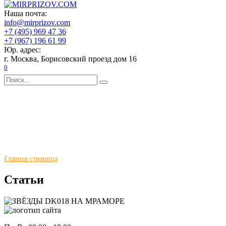
Перейти
Главная
Наша почта:
к
Каталог
info@mirprizov.com
содержанию
О компании
+7 (495) 969 47 36
Доставка и оплата
+7 (967) 196 61 99
Галерея
Юр. адрес:
Отзывы
г. Москва, Борисовский проезд дом 16
Новости
0
Контакты
Search
for:
Главная страница
Статьи